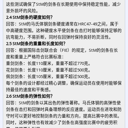
这些测试确保了StM的剑条在长期使用中保持稳定性能，减少
意外损坏的风险。
2.4 StM剑条的硬度如何？
回答：StM的马氏体钢剑条硬度通常在HRC47-49之间，属于
中高硬度范围。这种硬度水平使剑条在击打时能够保持足够的
抗弯能力，不易折断，同时在回弹时保持良好的灵活性。
2.5 StM剑条的重量和长度如何？
回答：根据国际击剑联合会（FIE）的规定，StM的剑条在长
度和重量上严格符合比赛标准：
重剑剑条：长度110厘米，重量不超过770克。
花剑剑条：长度110厘米，重量不超过500克。
佩剑剑条：长度105厘米，重量不超过500克。
每个剑条的设计都经过精心调整，确保运动员在使用时能够保
持最佳的速度和平衡感。
2.6 StM剑条的弹性如何？
回答：StM的剑条以其出色的弹性著称。马氏体钢的高弹性使
剑条在击打和回弹时具备理想的反应速度。运动员在进攻和防
守时可以更好地控制剑条的力量和方向，提高比赛中的表现。
同时，这种弹性也有效减少了剑条在高强度比赛中的疲劳积