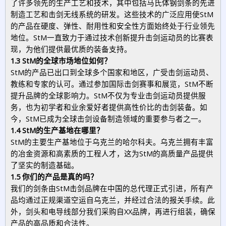
了许多领先的生产工艺和技术，其中包括马氏体钢剑条的先进
制造工艺和击剑无线系统的研发。这些技术的广泛应用使StM
的产品在硬度、弹性、耐用性和安全性方面始终处于行业领先
地位。StM一直致力于通过技术创新提升击剑运动员的比赛表
现，为他们提供最优质的装备支持。
1.3 StM的全球市场地位如何？
StM的产品已出口到全球多个国家和地区，广受击剑运动员、
教练和专家的认可。通过参加国际击剑赛事和展览，StM不断
提升品牌的全球影响力。StM不仅为专业击剑运动员提供服
务，也为初学者和业余爱好者提供高性价比的击剑装备。如
今，StM已成为全球击剑设备制造领域的重要参与者之一。
1.4 StM的生产基地在哪里？
StM的主要生产基地位于乌克兰的哈尔科夫。乌克兰拥有丰富
的冶金资源和高素质的工程人才，这为StM的高质量产品提供
了坚实的制造基础。
1.5 你们的产品是真的吗？
我们的剑条由StM击剑品牌在中国的总代理正式引进，所有产
品均通过正规渠道空运自乌克兰，并经过合法的报关手续。此
外，剑头和电导线部分我们采购自XX品牌，再进行组装，确保
产品的高品质和合法性。