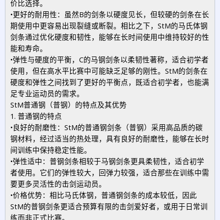
价比选择。
•更好的耐用性：虽然B的剑条以硬度见长，但较硬的剑条在长
期使用中更容易出现裂缝或断裂。相比之下，StM的马氏体钢
剑条通过优化硬度和韧性，能够在长时间使用中维持较好的性
能和寿命。
•弹性与硬度的平衡，C的马钢剑条以柔韧性著称，适合初学者
使用，但在高水平比赛中可能缺乏足够的刚性。StM的剑条在
硬度和弹性之间找到了更好的平衡点，既适合初学者，也能满
足专业运动员的需求。
StM普通钢（普钢）的特点及其优势
1. 普通钢的特点
•良好的耐磨性：StM的普通钢剑条（普钢）采用高品质的碳
钢材料，经过适当的热处理，具有良好的耐磨性，能够在长时
间训练中保持稳定性能。
•弹性适中：普钢剑条相较于马钢剑条更具柔韧性，适合初学
者使用。它们的弹性较大，回弹力较强，适合那些在训练中需
要更多灵活性的击剑运动员。
•价格优势：相比马氏体钢，普通钢剑条的成本较低，因此
StM的普钢剑条更适合预算有限的击剑爱好者，或用于日常训
练而非正式比赛。