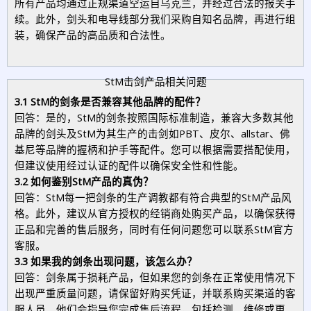
所有产品均通过正规渠道空运自乌克兰，并经过合法的报关手
续。此外，剑头和电导线部分我们采购自知名品牌，再进行组
装，确保产品的高品质和合法性。
StM击剑产品相关问题
3.1 StM的剑条是否兼容其他品牌的配件？
回答：是的，StM的剑条按照国际标准制造，兼容大多数其他
品牌的剑头及StM为其生产的击剑如PBT、皮尔、allstar、佛
基尼等品牌的握柄和护手等配件。您可以根据需要搭配使用，
但建议使用经过认证的配件以确保安全性和性能。
3.2 如何鉴别StM产品的真伪？
回答：StM每一把剑条的生产调教都有符合典型的StM产品风
格。此外，建议从官方授权的经销商处购买产品，以确保获得
正品和完善的售后服务，同时有任何问题您可以联系StM官方
客服。
3.3 如果我的剑条出现问题，该怎么办？
回答：剑条属于损耗产品，但如果您的剑条在正常使用情况下
出现严重质量问题，请保留好购买凭证，并联系购买渠道的客
服人员。他们会指导您完成售后流程，包括检测、维修或更