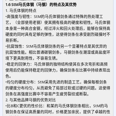
1.6
StM马氏体钢（马钢）的特点及其优势
1. 马氏体钢的特点
•高强度与韧性：StM的马氏体钢剑条通过特殊的热处理工
艺，（全部使用老钢）使其拥有极高的硬度和韧性。马氏体钢
本身是一种高合金钢，经过淬火和回火处理后，能够在保持高
硬度的同时具有足够的弹性，这使得剑条在承受剧烈碰撞时不
易折断。
•抗腐蚀性：StM马氏体钢剑条的另一个显著特点是其优异的
抗腐蚀性能。相比普通碳钢剑条，马钢剑条在潮湿或高盐度环
境下更具耐用性，不容易生锈。
•稳定的回弹力：马氏体钢的独特结构使其在多次弯折和高频
使用后仍能保持稳定的回弹力，确保剑条在比赛中持续表现出
色。
•均匀的硬度分布：StM采用先进的制造工艺，确保每根剑条
的硬度分布均匀，从而避免了局部过软或过硬的问题。这使得
剑条在高强度比赛中不容易产生疲劳裂纹或断裂。
2. 与其他品牌马钢的优势对比
•比B和C更优的性价比：和某的马氏体钢剑条相比，StM的马
钢剑条在保证高质量的同时，价格更加亲民，提供了卓越的性