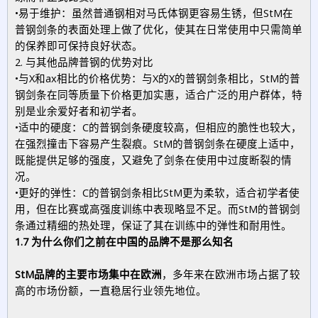
•易于维护：虽然普通钢相对马氏体钢更容易生锈，但StM在
普钢剑条的表面处理上做了优化，使其在日常使用中只需简单
的保养即可保持良好状态。
2. 与其他品牌普钢的优势对比
•与X和ax相比的价格优势：与X的X的普钢剑条相比，StM的普
钢剑条在同等质量下价格更加实惠，适合广泛的用户群体，特
别是业余爱好者和初学者。
•适中的硬度：C的普钢剑条硬度较高，但相应的脆性也较大，
在强烈撞击下容易产生裂痕。StM的普钢剑条在硬度上适中，
既能提供足够的强度，又避免了剑条在使用中过度断裂的情
况。
•更好的弹性：C的普钢剑条相比StM更为柔软，适合初学者使
用，但在比赛或高强度训练中表现略显不足。而StM的普钢剑
条通过精细的热处理，保证了其在训练中的弹性和耐用性。
1.7 为什么你们之前在中国的品牌不是那么知名
StM品牌的主要市场集中在欧洲
，多年来在欧洲市场占据了较
高的市场份额，一直稳居行业领先地位。